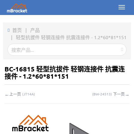
Toggl
naviga
首页
首页
|
产品
|
轻型抗拔件 轻钢连接件 抗震连接件 - 1.2*60*81*151
产品
新闻
图片
BC-16815 轻型抗拔件 轻钢连接件 抗震连
接件 - 1.2*60*81*151
关于我们
←
→
上一页
下一页
(
JT14A
)
(
BW-24513
)
联系我们
下载
在线询价