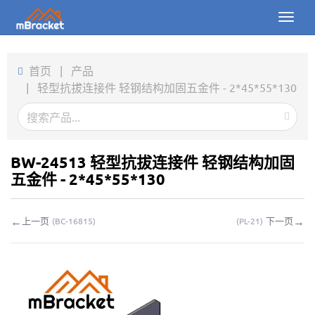
Toggl
naviga
首页
首页
|
产品
|
轻型抗拔连接件 轻钢结构加固五金件 - 2*45*55*130
产品
新闻
图片
BW-24513 轻型抗拔连接件 轻钢结构加固
五金件 - 2*45*55*130
关于我们
←
→
上一页
下一页
(
BC-16815
)
(
PL-21
)
联系我们
下载
在线询价