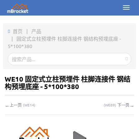
Toggl
naviga
首页
首页
|
产品
|
固定式立柱预埋件 柱脚连接件 钢结构预埋底座 -
产品
5*100*380
新闻
图片
WE10 固定式立柱预埋件 柱脚连接件 钢结
关于我们
构预埋底座 - 5*100*380
联系我们
←
→
上一页
下一页
(
WE14
)
(
WE89
)
下载
在线询价