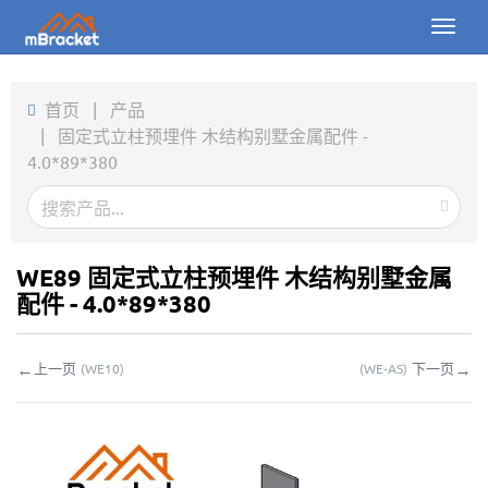
Toggl
naviga
首页
首页
|
产品
|
固定式立柱预埋件 木结构别墅金属配件 -
产品
4.0*89*380
新闻
图片
WE89 固定式立柱预埋件 木结构别墅金属
关于我们
配件 - 4.0*89*380
联系我们
←
→
上一页
下一页
(
WE10
)
(
WE-AS
)
下载
在线询价