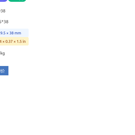
938
5*38
 9.5 × 38 mm
4 × 0.37 × 1.5 in
 kg
询价