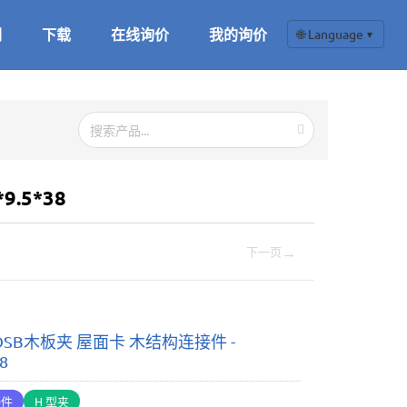
们
下载
在线询价
我的询价
🌐 Language
▼
.5*38
→
下一页
OSB木板夹 屋面卡 木结构连接件 -
38
接件
H 型夹