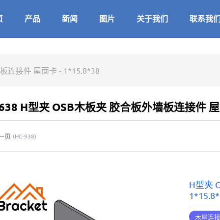
页
产品
新闻
图片
关于我们
联系我
接件 屋面卡 - 1*15.8*38
1638 H型夹 OSB木板夹 胶合板外墙板连接件 屋面卡 
一页
(
HC-938
)
H型夹 
1*15.8
木屋连