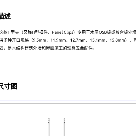
描述
这款H型夹（又称H型扣件、Panel Clips）专用于木屋OSB板或胶
供多种开口规格（9.5mm、11.9mm、12.7mm、15.1mm、15.8
固，是木结构建筑外墙和屋面施工的理想五金配件。
尺寸图