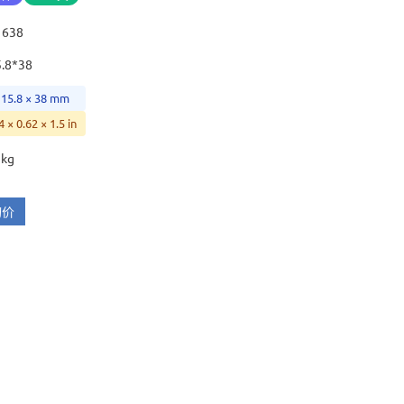
1638
5.8*38
 15.8 × 38 mm
4 × 0.62 × 1.5 in
 kg
询价