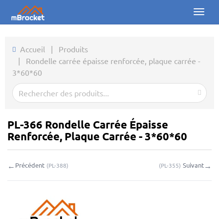
Toggl
naviga
Accueil
Accueil
|
Produits
|
Rondelle carrée épaisse renforcée, plaque carrée -
Produits
3*60*60
Actualités
Photos
PL-366 Rondelle Carrée Épaisse
À propos
Renforcée, Plaque Carrée - 3*60*60
Contact
←
→
Précédent
Suivant
(
PL-388
)
(
PL-355
)
Téléchargements
Demande en ligne