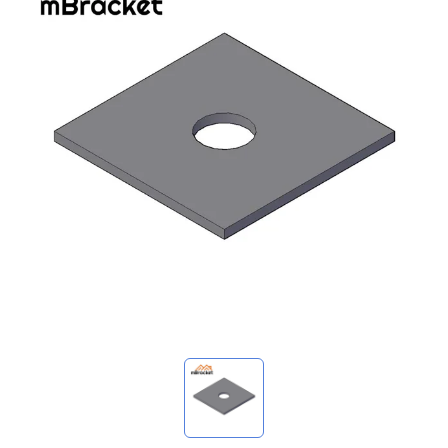
Mes demandes
🌐 Language
▼