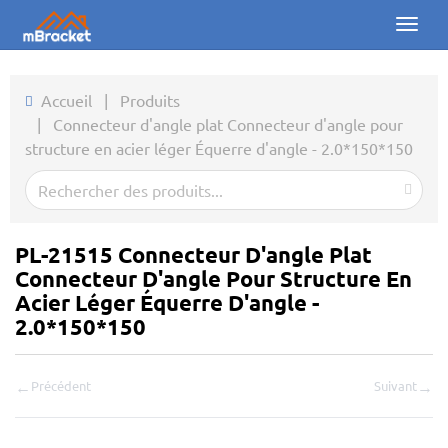
Toggl
naviga
Accueil
Accueil
|
Produits
|
Connecteur d'angle plat Connecteur d'angle pour
Produits
structure en acier léger Équerre d'angle - 2.0*150*150
Actualités
Photos
PL-21515 Connecteur D'angle Plat
À propos
Connecteur D'angle Pour Structure En
Acier Léger Équerre D'angle -
Contact
2.0*150*150
Téléchargements
←
→
Précédent
Suivant
Demande en ligne