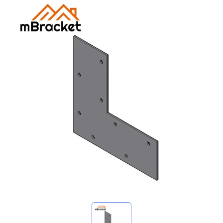
Mes demandes
🌐 Language
▼