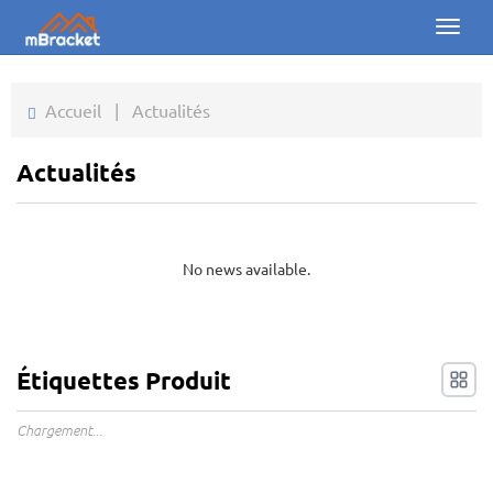
Toggl
naviga
Accueil
Accueil
|
Actualités
Produits
Actualités
Actualités
Photos
No news available.
À propos
Contact
Étiquettes Produit
Téléchargements
Chargement...
Demande en ligne