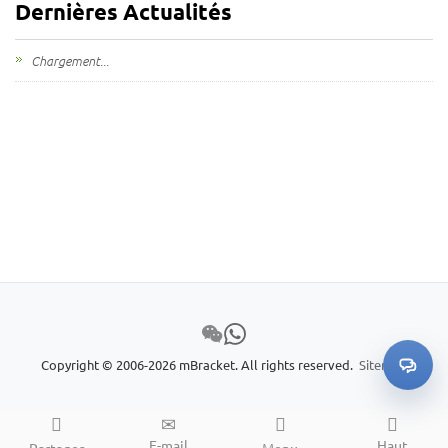
Dernières Actualités
Mes demandes
Chargement...
🌐 Language
▼
Copyright © 2006-2026 mBracket. All rights reserved.
Sitemap
E-mail
Haut