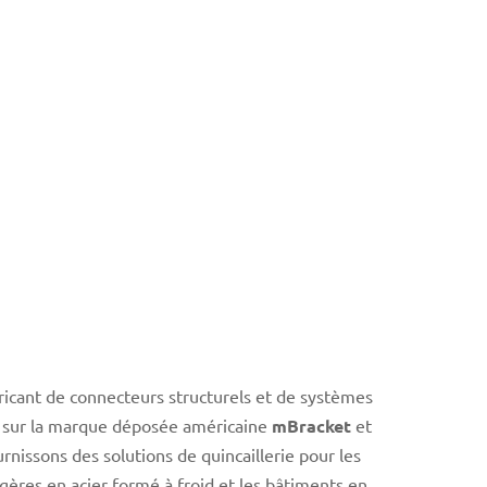
ricant de connecteurs structurels et de systèmes
t sur la marque déposée américaine
mBracket
et
urnissons des solutions de quincaillerie pour les
égères en acier formé à froid et les bâtiments en