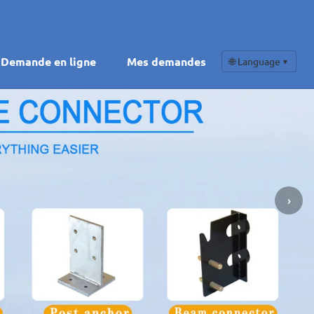
Demande en ligne
Mes demandes
🌐 Language
▼
›