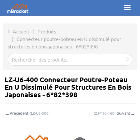
Toggl
naviga
Accueil
Accueil
|
Produits
|
Connecteur poutre-poteau en U dissimulé pour
Produits
structures en bois japonaises - 6*82*398
Actualités
Photos
LZ-U6-400 Connecteur Poutre-Poteau
À propos
En U Dissimulé Pour Structures En Bois
Japonaises - 6*82*398
Contact
←
→
Précédent
Suivant
(
LZ-U6-500
)
(
ZJ-T10-160
)
Téléchargements
Demande en ligne