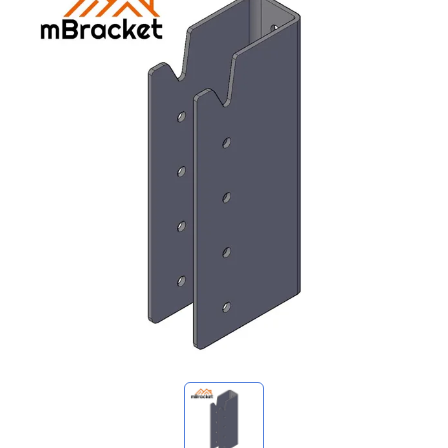
Mes demandes
🌐 Language
▼