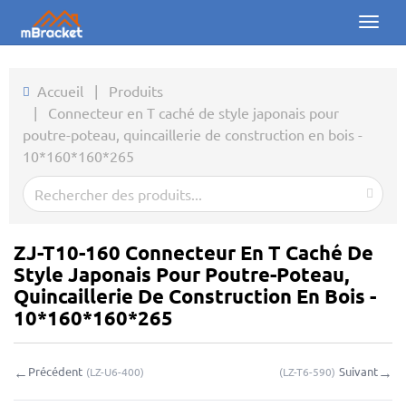
Toggl
naviga
Accueil
Accueil
|
Produits
|
Connecteur en T caché de style japonais pour
Produits
poutre-poteau, quincaillerie de construction en bois -
10*160*160*265
Actualités
Photos
À propos
ZJ-T10-160 Connecteur En T Caché De
Style Japonais Pour Poutre-Poteau,
Contact
Quincaillerie De Construction En Bois -
10*160*160*265
Téléchargements
←
→
Précédent
Suivant
(
LZ-U6-400
)
(
LZ-T6-590
)
Demande en ligne