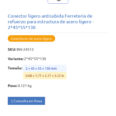
Conector ligero antisubida Ferretería de
refuerzo para estructura de acero ligero -
2*45*55*130
Conectores de acero ligero
SKU
:
BW-24513
Variante
:
2*45*55*130
Tamaño
:
2 × 45 × 55 × 130 mm
0.08 × 1.77 × 2.17 × 5.12 in
Peso
:
0.121 kg
Consulta en línea