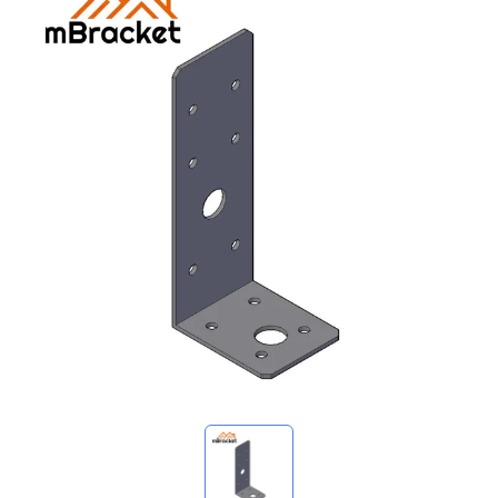
Mis consultas
🌐 Language
▼