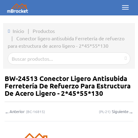
Toggl
naviga
Inicio
Inicio
|
Productos
|
Conector ligero antisubida Ferretería de refuerzo
Productos
para estructura de acero ligero - 2*45*55*130
Noticias
Fotos
BW-24513 Conector Ligero Antisubida
Sobre nosotros
Ferretería De Refuerzo Para Estructura
De Acero Ligero - 2*45*55*130
Contacto
←
→
Anterior
Siguiente
(
BC-16815
)
(
PL-21
)
Descargas
Consulta en línea