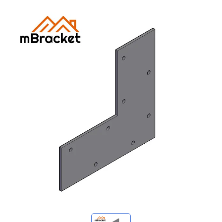
Mis consultas
🌐 Language
▼