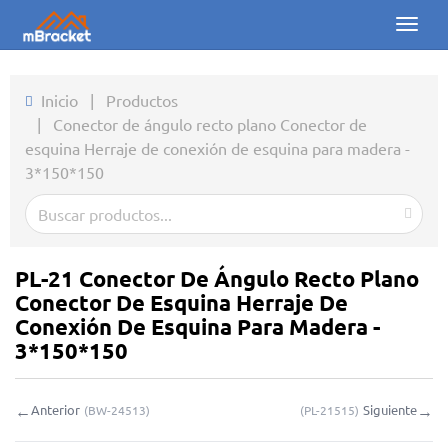
Toggl
naviga
Inicio
Inicio
|
Productos
|
Conector de ángulo recto plano Conector de
Productos
esquina Herraje de conexión de esquina para madera -
3*150*150
Noticias
Fotos
Sobre nosotros
PL-21 Conector De Ángulo Recto Plano
Conector De Esquina Herraje De
Contacto
Conexión De Esquina Para Madera -
3*150*150
Descargas
←
→
Anterior
Siguiente
(
BW-24513
)
(
PL-21515
)
Consulta en línea