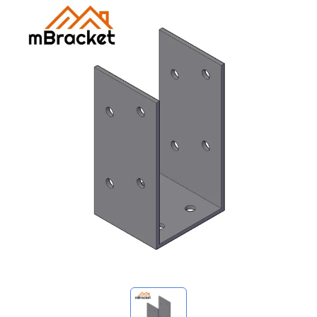
Mis consultas
🌐 Language
▼