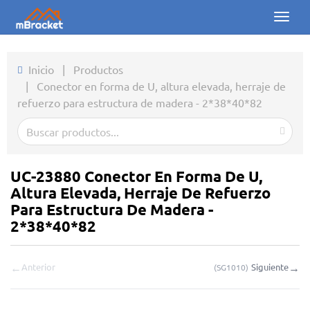
Toggl
naviga
Inicio
Inicio
|
Productos
|
Conector en forma de U, altura elevada, herraje de
Productos
refuerzo para estructura de madera - 2*38*40*82
Noticias
Fotos
UC-23880 Conector En Forma De U,
Sobre nosotros
Altura Elevada, Herraje De Refuerzo
Para Estructura De Madera -
Contacto
2*38*40*82
Descargas
←
→
Anterior
Siguiente
(
SG1010
)
Consulta en línea