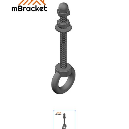
Mis consultas
🌐 Language
▼