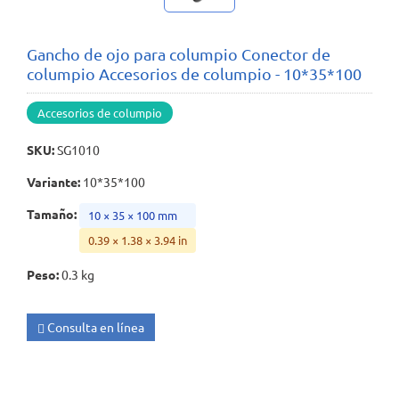
Gancho de ojo para columpio Conector de
columpio Accesorios de columpio - 10*35*100
Accesorios de columpio
SKU
:
SG1010
Variante
:
10*35*100
Tamaño
:
10 × 35 × 100 mm
0.39 × 1.38 × 3.94 in
Peso
:
0.3 kg
Consulta en línea