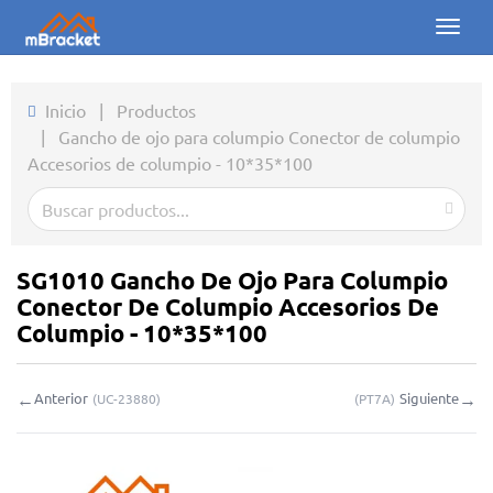
Toggl
naviga
Inicio
Inicio
|
Productos
|
Gancho de ojo para columpio Conector de columpio
Productos
Accesorios de columpio - 10*35*100
Noticias
Fotos
SG1010 Gancho De Ojo Para Columpio
Sobre nosotros
Conector De Columpio Accesorios De
Columpio - 10*35*100
Contacto
←
→
Anterior
Siguiente
(
UC-23880
)
(
PT7A
)
Descargas
Consulta en línea