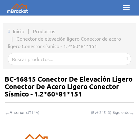
Toggl
naviga
Inicio
Inicio
|
Productos
|
Conector de elevación ligero Conector de acero
Productos
ligero Conector sísmico - 1.2*60*81*151
Noticias
Fotos
BC-16815 Conector De Elevación Ligero
Sobre nosotros
Conector De Acero Ligero Conector
Sísmico - 1.2*60*81*151
Contacto
←
→
Anterior
Siguiente
(
JT14A
)
(
BW-24513
)
Descargas
Consulta en línea