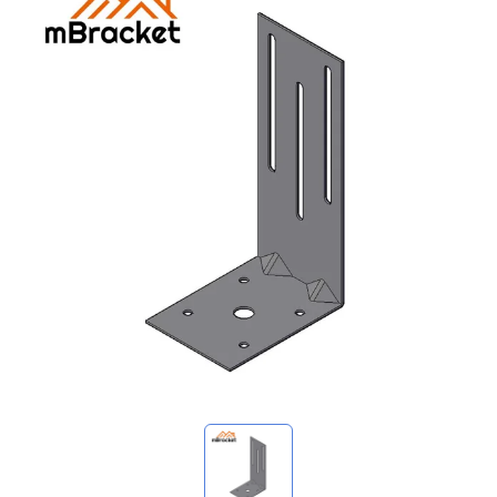
Mis consultas
🌐 Language
▼