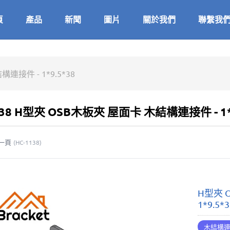
頁
產品
新聞
圖片
關於我們
聯繫我
連接件 - 1*9.5*38
938 H型夾 OSB木板夾 屋面卡 木結構連接件 - 1*9
一頁
(
HC-1138
)
H型夾 
1*9.5*
木結構