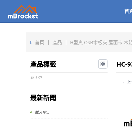
首
首頁
|
產品
|
H型夾 OSB木板夾 屋面卡 木結構
產品標籤
HC-
載入中...
←
上
最新新聞
載入中...