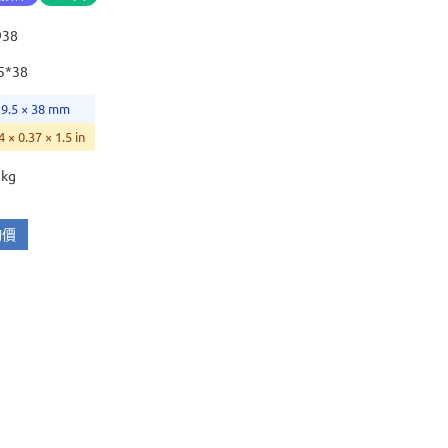
938
5*38
 9.5 × 38 mm
4 × 0.37 × 1.5 in
 kg
詢價