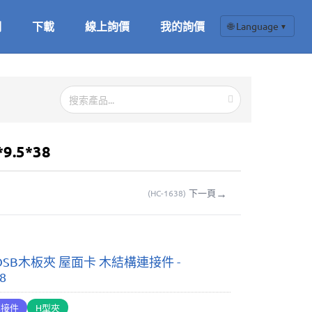
們
下載
線上詢價
我的詢價
🌐 Language
▼
.5*38
→
下一頁
(
HC-1638
)
OSB木板夾 屋面卡 木結構連接件 -
38
連接件
H型夾