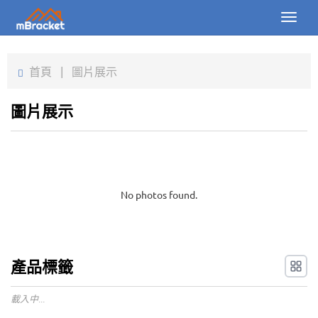
Toggl
naviga
首頁
首頁
|
圖片展示
產品
圖片展示
新聞
圖片
關於我們
No photos found.
聯繫我們
下載
產品標籤
線上詢價
載入中...