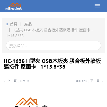
Toggl
naviga
首頁
首頁
|
產品
|
H型夾 OSB木板夾 膠合板外牆板連接件 屋面卡 -
產品
1*15.8*38
新聞
圖片
HC-1638 H型夾 OSB木板夾 膠合板外牆板
關於我們
連接件 屋面卡 - 1*15.8*38
聯繫我們
←
→
上一頁
下一頁
(
HC-938
)
(
HC-1238
)
下載
線上詢價