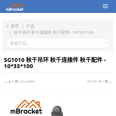
Toggl
naviga
首页
首页
|
产品
|
秋千吊环 秋千连接件 秋千配件 - 10*35*100
产品
新闻
图片
SG1010 秋千吊环 秋千连接件 秋千配件 -
10*35*100
关于我们
←
→
上一页
下一页
(
UC-23880
)
(
PT7A
)
联系我们
下载
在线询价