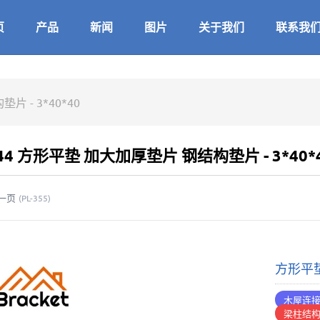
页
产品
新闻
图片
关于我们
联系我
 - 3*40*40
344 方形平垫 加大加厚垫片 钢结构垫片 - 3*40*
一页
(
PL-355
)
方形平垫
木屋连
梁柱结