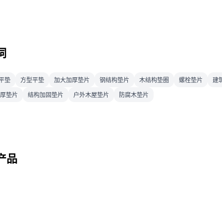
词
平垫
方型平垫
加大加厚垫片
钢结构垫片
木结构垫圈
螺栓垫片
建
m厚垫片
结构加固垫片
户外木屋垫片
防腐木垫片
产品