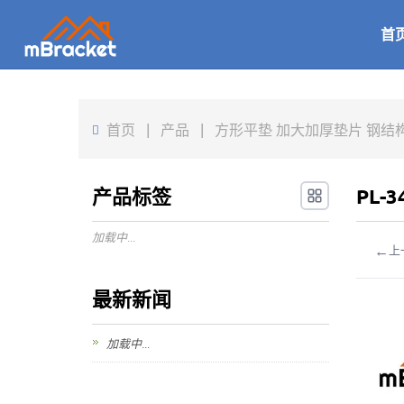
首
首页
|
产品
|
方形平垫 加大加厚垫片 钢结构垫片
产品标签
PL-
加载中...
←
上
最新新闻
加载中...