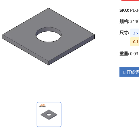
SKU
:
PL-3
规格
:
3*4
尺寸
:
3 ×
0.1
重量
:
0.03
在线