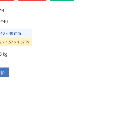
44
0*40
 40 × 40 mm
2 × 1.57 × 1.57 in
3 kg
询价