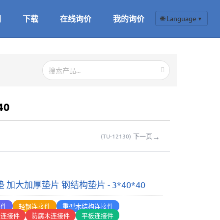
们
下载
在线询价
我的询价
🌐 Language
▼
40
→
下一页
(
TU-12130
)
 加大加厚垫片 钢结构垫片 - 3*40*40
接件
轻钢连接件
重型木结构连接件
构连接件
防腐木连接件
平板连接件