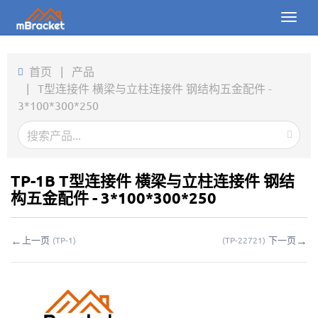
Toggl
naviga
首页
首页
|
产品
|
T型连接件 横梁与立柱连接件 钢结构五金配件 -
产品
3*100*300*250
新闻
图片
TP-1B T型连接件 横梁与立柱连接件 钢结
关于我们
构五金配件 - 3*100*300*250
联系我们
←
→
上一页
下一页
(
TP-1
)
(
TP-22721
)
下载
在线询价