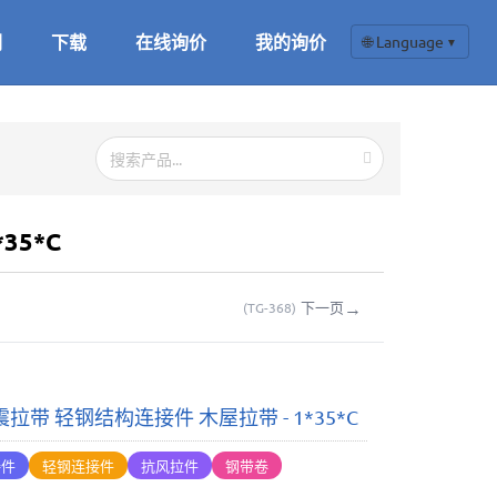
们
下载
在线询价
我的询价
🌐 Language
▼
35*C
→
下一页
(
TG-368
)
拉带 轻钢结构连接件 木屋拉带 - 1*35*C
接件
轻钢连接件
抗风拉件
钢带卷