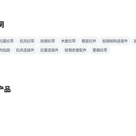
词
抗震拉带
抗风拉带
轻钢拉带
木屋拉带
楼层拉件
轻钢结构连接件
构加固
抗风连接件
抗震连接件
轻钢房屋配件
整捆拉带
产品