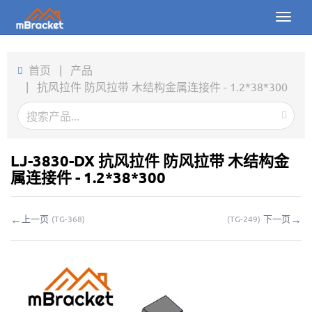
Toggl
naviga
首页
首页
|
产品
|
抗风拉件 防风拉带 木结构金属连接件 - 1.2*38*300
产品
新闻
图片
LJ-3830-DX 抗风拉件 防风拉带 木结构金
属连接件 - 1.2*38*300
关于我们
←
→
上一页
下一页
(
TG-368
)
(
TG-249
)
联系我们
下载
在线询价