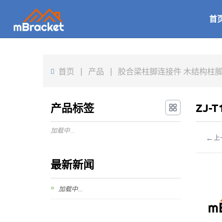
首
首页
|
产品
|
胶合梁柱脚连接件 木结构柱脚五金件 
产品标签
ZJ-
加载中...
←
上
最新新闻
加载中...