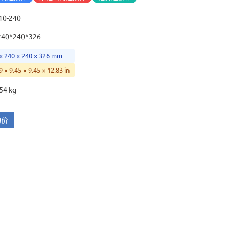
10-240
240*240*326
× 240 × 240 × 326 mm
9 × 9.45 × 9.45 × 12.83 in
54 kg
询价