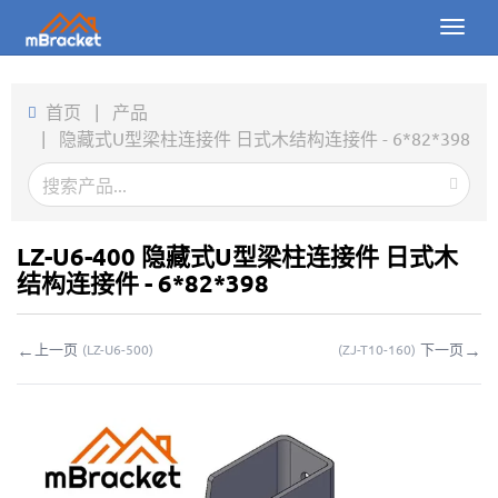
Toggl
naviga
首页
首页
|
产品
|
隐藏式U型梁柱连接件 日式木结构连接件 - 6*82*398
产品
新闻
图片
LZ-U6-400 隐藏式U型梁柱连接件 日式木
结构连接件 - 6*82*398
关于我们
←
→
上一页
下一页
(
LZ-U6-500
)
(
ZJ-T10-160
)
联系我们
下载
在线询价