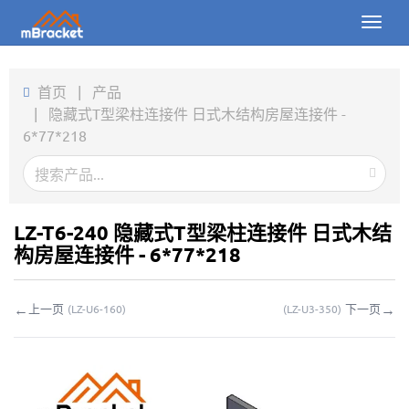
Toggl
naviga
首页
首页
|
产品
|
隐藏式T型梁柱连接件 日式木结构房屋连接件 -
产品
6*77*218
新闻
图片
LZ-T6-240 隐藏式T型梁柱连接件 日式木结
关于我们
构房屋连接件 - 6*77*218
联系我们
←
→
上一页
下一页
(
LZ-U6-160
)
(
LZ-U3-350
)
下载
在线询价