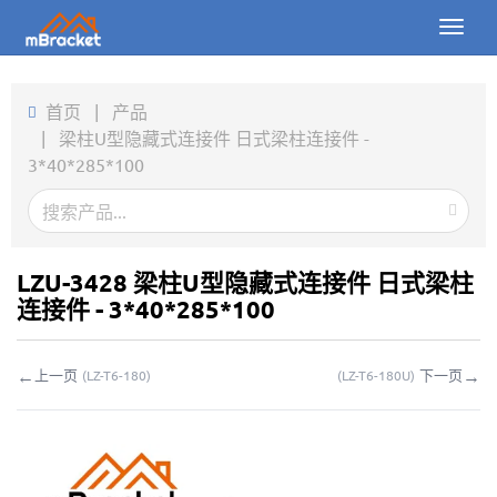
Toggl
naviga
首页
首页
|
产品
|
梁柱U型隐藏式连接件 日式梁柱连接件 -
产品
3*40*285*100
新闻
图片
LZU-3428 梁柱U型隐藏式连接件 日式梁柱
关于我们
连接件 - 3*40*285*100
联系我们
←
→
上一页
下一页
(
LZ-T6-180
)
(
LZ-T6-180U
)
下载
在线询价