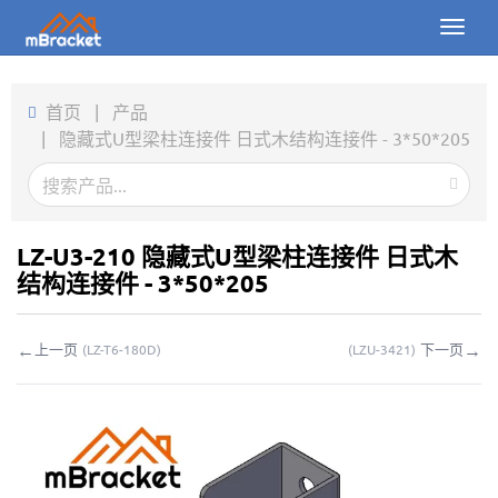
Toggl
naviga
首页
首页
|
产品
|
隐藏式U型梁柱连接件 日式木结构连接件 - 3*50*205
产品
新闻
图片
LZ-U3-210 隐藏式U型梁柱连接件 日式木
结构连接件 - 3*50*205
关于我们
←
→
上一页
下一页
(
LZ-T6-180D
)
(
LZU-3421
)
联系我们
下载
在线询价