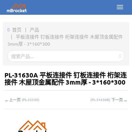
Toggl
naviga
首页
首页
|
产品
|
平板连接件 钉板连接件 桁架连接件 木屋顶金属配件
产品
3mm厚 - 3*160*300
新闻
图片
PL-31630A 平板连接件 钉板连接件 桁架连
关于我们
接件 木屋顶金属配件 3mm厚 - 3*160*300
联系我们
←
→
上一页
下一页
(
PL-22530
)
(
PL-31630B
)
下载
在线询价