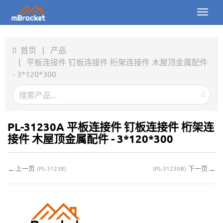
Toggl
naviga
首页
首页
|
产品
|
平板连接件 钉板连接件 桁架连接件 木屋顶金属配件
产品
- 3*120*300
新闻
图片
PL-31230A 平板连接件 钉板连接件 桁架连
关于我们
接件 木屋顶金属配件 - 3*120*300
联系我们
←
→
上一页
下一页
(
PL-31238
)
(
PL-31230B
)
下载
在线询价