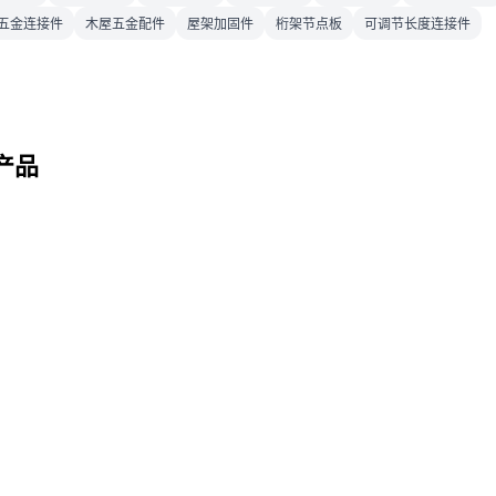
五金连接件
木屋五金配件
屋架加固件
桁架节点板
可调节长度连接件
产品