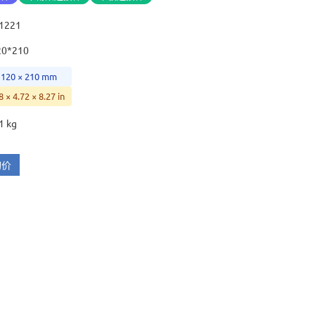
21221
20*210
 120 × 210 mm
8 × 4.72 × 8.27 in
1 kg
询价