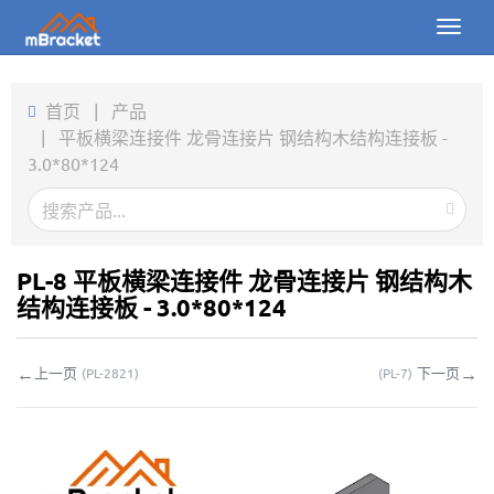
Toggl
naviga
首页
首页
|
产品
|
平板横梁连接件 龙骨连接片 钢结构木结构连接板 -
产品
3.0*80*124
新闻
图片
PL-8 平板横梁连接件 龙骨连接片 钢结构木
关于我们
结构连接板 - 3.0*80*124
联系我们
←
→
上一页
下一页
(
PL-2821
)
(
PL-7
)
下载
在线询价