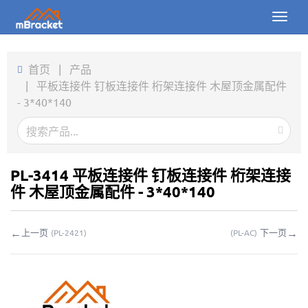
Toggl
naviga
首页
首页
|
产品
|
平板连接件 钉板连接件 桁架连接件 木屋顶金属配件
产品
- 3*40*140
新闻
图片
PL-3414 平板连接件 钉板连接件 桁架连接
关于我们
件 木屋顶金属配件 - 3*40*140
联系我们
←
→
上一页
下一页
(
PL-2421
)
(
PL-AC
)
下载
在线询价