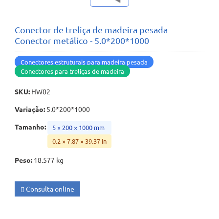
Conector de treliça de madeira pesada
Conector metálico - 5.0*200*1000
Conectores estruturais para madeira pesada
Conectores para treliças de madeira
SKU
:
HW02
Variação
:
5.0*200*1000
Tamanho
:
5 × 200 × 1000 mm
0.2 × 7.87 × 39.37 in
Peso
:
18.577 kg
Consulta online