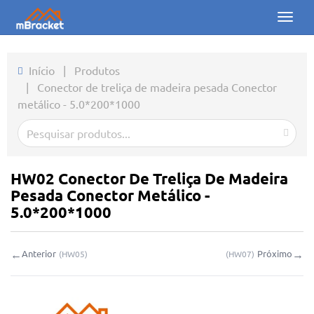
Toggl
naviga
Início
Início
|
Produtos
|
Conector de treliça de madeira pesada Conector
Produtos
metálico - 5.0*200*1000
Notícias
Fotos
HW02 Conector De Treliça De Madeira
Sobre nós
Pesada Conector Metálico -
5.0*200*1000
Contato
←
→
Anterior
Próximo
(
HW05
)
(
HW07
)
Downloads
Consulta online