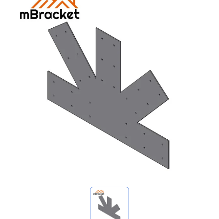
Minhas consultas
🌐 Language
▼