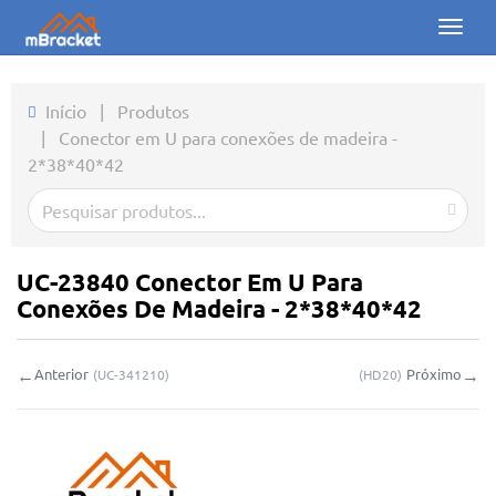
Toggl
naviga
Início
Início
|
Produtos
|
Conector em U para conexões de madeira -
Produtos
2*38*40*42
Notícias
Fotos
UC-23840 Conector Em U Para
Sobre nós
Conexões De Madeira - 2*38*40*42
Contato
←
→
Anterior
Próximo
(
UC-341210
)
(
HD20
)
Downloads
Consulta online