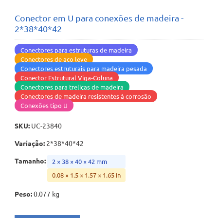
Conector em U para conexões de madeira -
2*38*40*42
Conectores para estruturas de madeira
Conectores de aço leve
Conectores estruturais para madeira pesada
Conector Estrutural Viga-Coluna
Conectores para treliças de madeira
Conectores de madeira resistentes à corrosão
Conexões tipo U
SKU
:
UC-23840
Variação
:
2*38*40*42
Tamanho
:
2 × 38 × 40 × 42 mm
0.08 × 1.5 × 1.57 × 1.65 in
Peso
:
0.077 kg