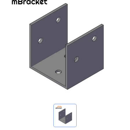
Minhas consultas
🌐 Language
▼