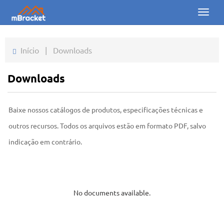
Toggl
naviga
Início
Início
|
Downloads
Produtos
Downloads
Notícias
Baixe nossos catálogos de produtos, especificações técnicas e
Fotos
outros recursos. Todos os arquivos estão em formato PDF, salvo
Sobre nós
indicação em contrário.
Contato
Downloads
No documents available.
Consulta online