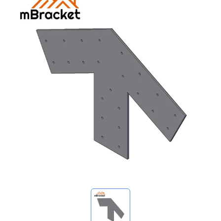
Minhas consultas
🌐 Language
▼