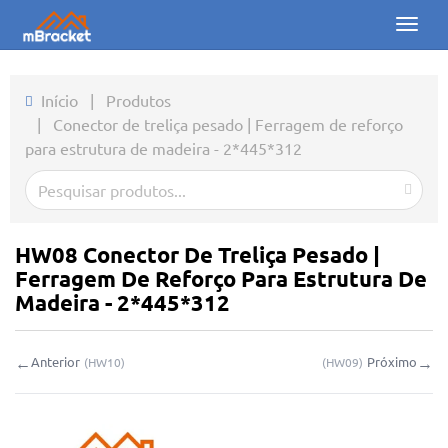
Toggl
naviga
Início
Início
|
Produtos
|
Conector de treliça pesado | Ferragem de reforço
Produtos
para estrutura de madeira - 2*445*312
Notícias
Fotos
HW08 Conector De Treliça Pesado |
Sobre nós
Ferragem De Reforço Para Estrutura De
Madeira - 2*445*312
Contato
←
→
Anterior
Próximo
(
HW10
)
(
HW09
)
Downloads
Consulta online