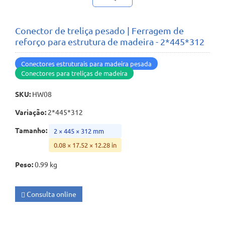
Conector de treliça pesado | Ferragem de
reforço para estrutura de madeira - 2*445*312
Conectores estruturais para madeira pesada
Conectores para treliças de madeira
SKU
:
HW08
Variação
:
2*445*312
Tamanho
:
2 × 445 × 312 mm
0.08 × 17.52 × 12.28 in
Peso
:
0.99 kg
Consulta online