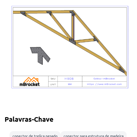
Palavras-Chave
conector de treliça pesado
conector para estrutura de madeira