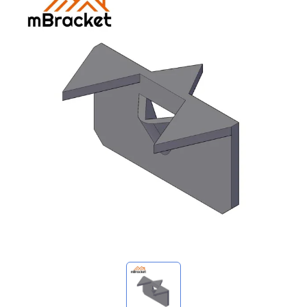
Mes demandes
🌐 Language
▼