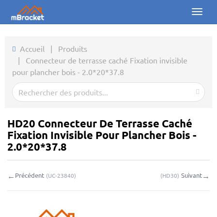
Toggl
naviga
Accueil
Accueil
|
Produits
|
Connecteur de terrasse caché Fixation invisible
Produits
pour plancher bois - 2.0*20*37.8
Actualités
Photos
HD20 Connecteur De Terrasse Caché
À propos
Fixation Invisible Pour Plancher Bois -
2.0*20*37.8
Contact
←
→
Précédent
Suivant
(
UC-23840
)
(
HD30
)
Téléchargements
Demande en ligne