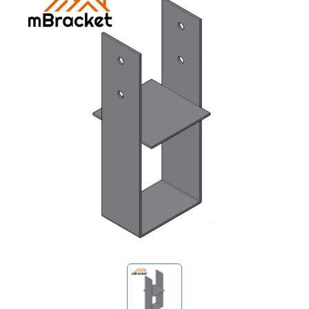
Mes demandes
🌐 Language
▼