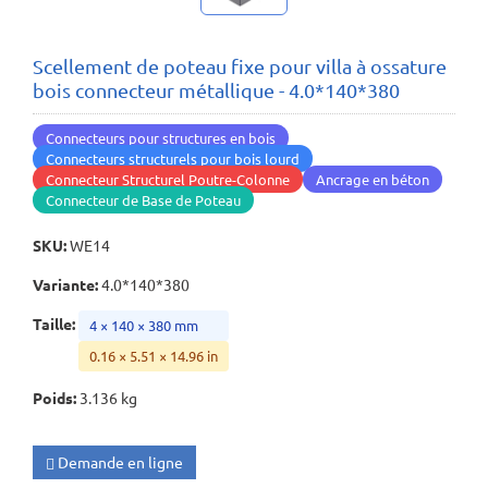
Scellement de poteau fixe pour villa à ossature
bois connecteur métallique - 4.0*140*380
Connecteurs pour structures en bois
Connecteurs structurels pour bois lourd
Connecteur Structurel Poutre-Colonne
Ancrage en béton
Connecteur de Base de Poteau
SKU
:
WE14
Variante
:
4.0*140*380
Taille
:
4 × 140 × 380 mm
0.16 × 5.51 × 14.96 in
Poids
:
3.136 kg
Demande en ligne