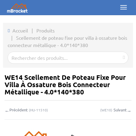
Toggl
naviga
Accueil
Accueil
|
Produits
|
Scellement de poteau fixe pour villa à ossature bois
Produits
connecteur métallique - 4.0*140*380
Actualités
Photos
WE14 Scellement De Poteau Fixe Pour
À propos
Villa À Ossature Bois Connecteur
Métallique - 4.0*140*380
Contact
←
→
Précédent
Suivant
(
HU-11510
)
(
WE10
)
Téléchargements
Demande en ligne