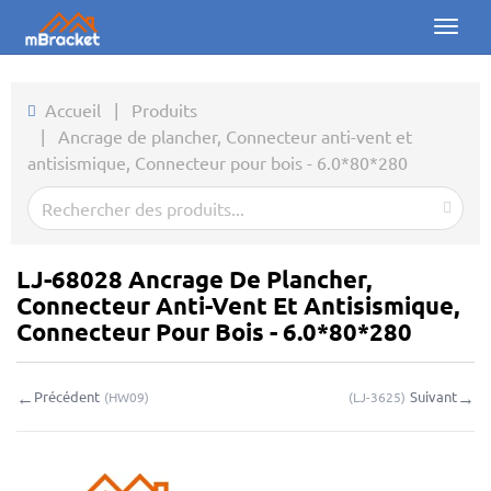
Toggl
naviga
Accueil
Accueil
|
Produits
|
Ancrage de plancher, Connecteur anti-vent et
Produits
antisismique, Connecteur pour bois - 6.0*80*280
Actualités
Photos
LJ-68028 Ancrage De Plancher,
À propos
Connecteur Anti-Vent Et Antisismique,
Connecteur Pour Bois - 6.0*80*280
Contact
←
→
Précédent
Suivant
(
HW09
)
(
LJ-3625
)
Téléchargements
Demande en ligne