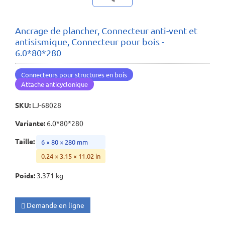
Ancrage de plancher, Connecteur anti-vent et
antisismique, Connecteur pour bois -
6.0*80*280
Connecteurs pour structures en bois
Attache anticyclonique
SKU
:
LJ-68028
Variante
:
6.0*80*280
Taille
:
6 × 80 × 280 mm
0.24 × 3.15 × 11.02 in
Poids
:
3.371 kg
Demande en ligne