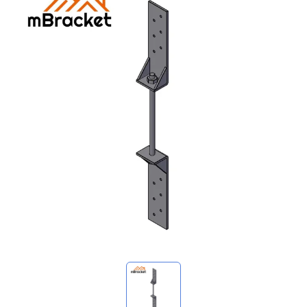
Mes demandes
🌐 Language
▼