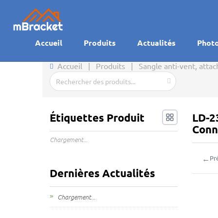
Accueil
Produits
Actualités
Phot
Accueil
|
Produits
|
Sangle anti-vent, atta
Étiquettes Produit
LD-2
Conn
Chargement...
←
Pr
Dernières Actualités
Chargement...