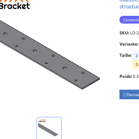
structu
Connecte
SKU
:
LD-
Variante
:
Taille
:
2
0.
Poids
:
0.3
Deman