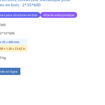
res en bois - 2*35*600
urs pour structures en bois
Attache anticyclonique
2360
2*35*600
 × 35 × 600 mm
08 × 1.38 × 23.62 in
3 kg
de en ligne