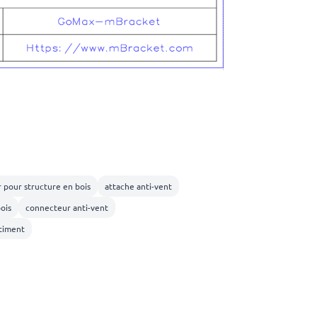
 pour structure en bois
attache anti-vent
ois
connecteur anti-vent
âtiment