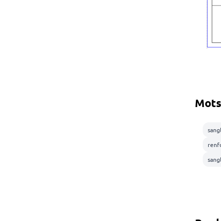
Mots
sangl
renf
sang