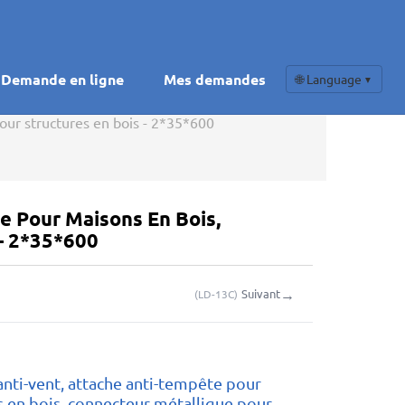
Demande en ligne
Mes demandes
🌐 Language
▼
our structures en bois - 2*35*600
e Pour Maisons En Bois,
- 2*35*600
→
Suivant
(
LD-13C
)
anti-vent, attache anti-tempête pour
 en bois, connecteur métallique pour