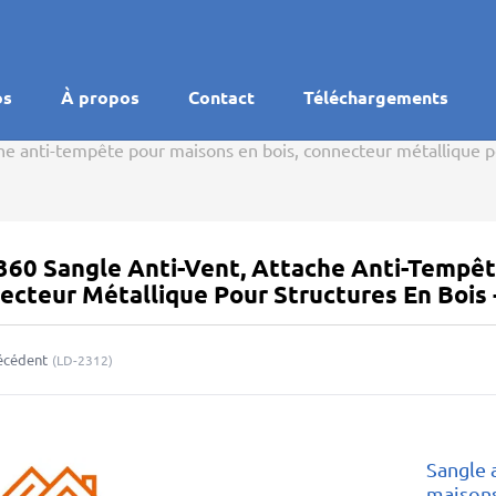
os
À propos
Contact
Téléchargements
che anti-tempête pour maisons en bois, connecteur métallique p
360 Sangle Anti-Vent, Attache Anti-Tempêt
ecteur Métallique Pour Structures En Bois 
écédent
(
LD-2312
)
Sangle 
maisons