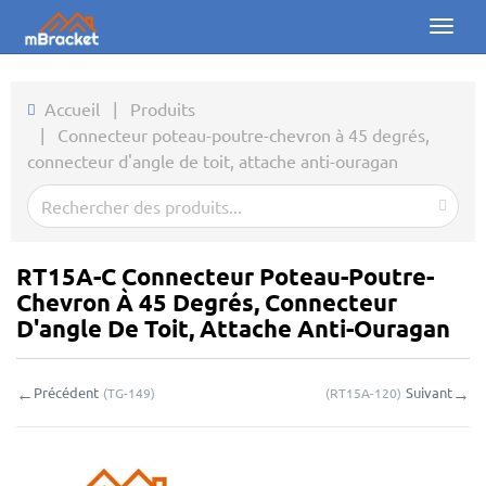
Toggl
naviga
Accueil
Accueil
|
Produits
|
Connecteur poteau-poutre-chevron à 45 degrés,
Produits
connecteur d'angle de toit, attache anti-ouragan
Actualités
Photos
RT15A-C Connecteur Poteau-Poutre-
À propos
Chevron À 45 Degrés, Connecteur
D'angle De Toit, Attache Anti-Ouragan
Contact
←
→
Précédent
Suivant
(
TG-149
)
(
RT15A-120
)
Téléchargements
Demande en ligne