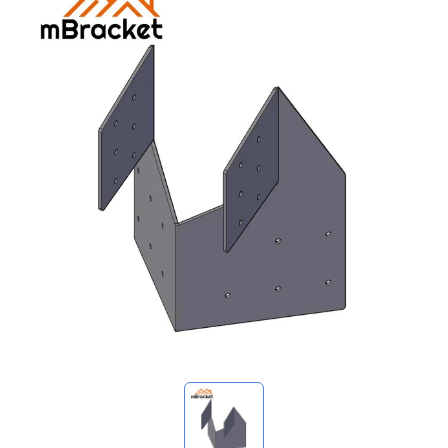
Mes demandes
🌐 Language
▼