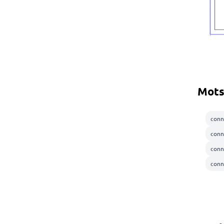
Mots
conn
conn
conn
conn