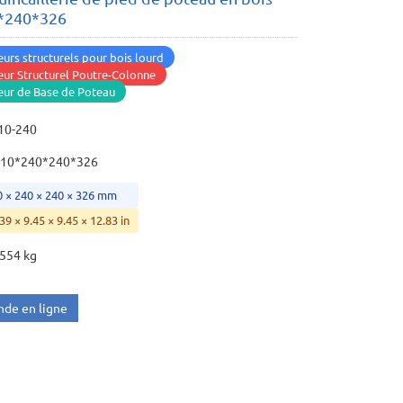
*240*326
urs structurels pour bois lourd
ur Structurel Poutre-Colonne
eur de Base de Poteau
10-240
10*240*240*326
0 × 240 × 240 × 326 mm
39 × 9.45 × 9.45 × 12.83 in
.554 kg
de en ligne