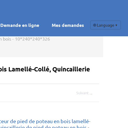
Demande en ligne
Mes demandes
🌐 Language
▼
 en bois - 10*240*240*326
s Lamellé-Collé, Quincaillerie
→
Suivant
eur de pied de poteau en bois lamellé-
uincaillerie de pied de poteau en bois -