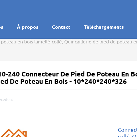
os
À propos
Contact
Téléchargements
poteau en bois lamellé-collé, Quincaillerie de pied de poteau
10-240 Connecteur De Pied De Poteau En Boi
ied De Poteau En Bois - 10*240*240*326
écédent
Connect
collé, Q