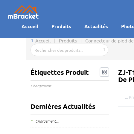
Accueil
Produits
Actualités
Phot
Accueil
|
Produits
|
Connecteur de pied de 
Étiquettes Produit
ZJ-T
De P
Chargement...
←
Pr
Dernières Actualités
Chargement...