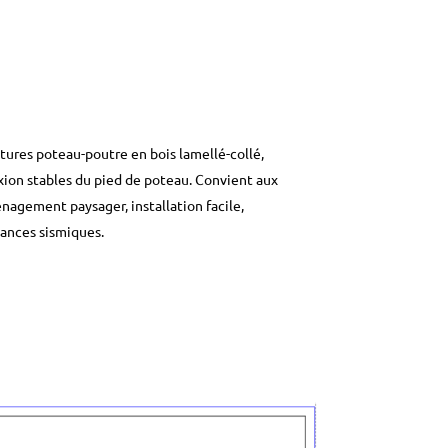
ures poteau-poutre en bois lamellé-collé,
xion stables du pied de poteau. Convient aux
nagement paysager, installation facile,
mances sismiques.