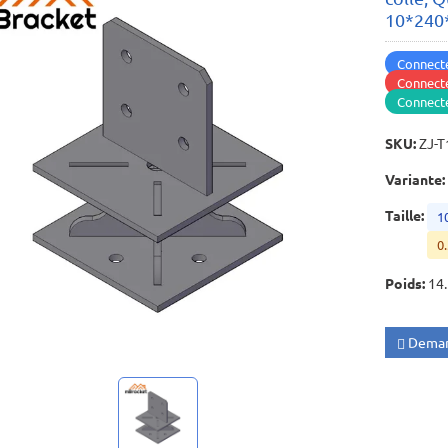
10*240
Connecte
Connecte
Connect
SKU
:
ZJ-T
Variante
:
Taille
:
1
0.
Poids
:
14
Deman