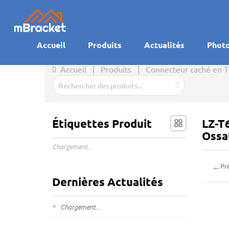
Accueil
Produits
Actualités
Phot
Accueil
|
Produits
|
Connecteur caché en T 
Étiquettes Produit
LZ-T
Ossa
Chargement...
←
Pr
Dernières Actualités
Chargement...