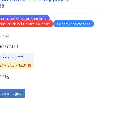
38
urs pour structures en bois
ur Structurel Poutre-Colonne
Connexions cachées
6-360
6*77*338
 × 77 × 338 mm
24 × 3.03 × 13.31 in
047 kg
de en ligne