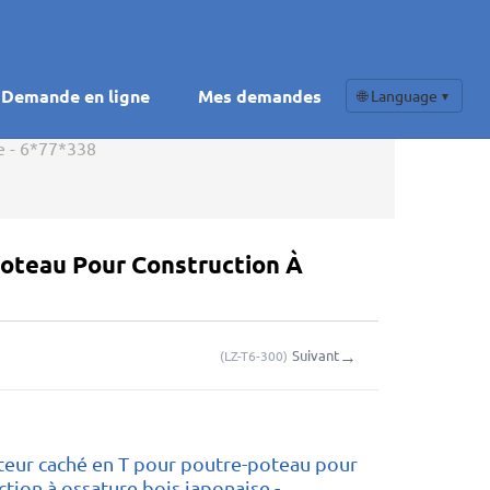
Demande en ligne
Mes demandes
🌐 Language
▼
e - 6*77*338
oteau Pour Construction À
→
Suivant
(
LZ-T6-300
)
eur caché en T pour poutre-poteau pour
ction à ossature bois japonaise -