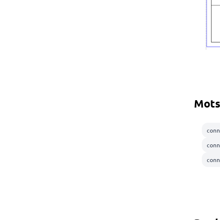
Mots
conn
conn
conn