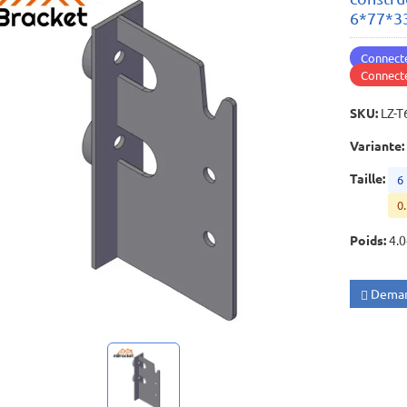
6*77*3
Connecte
Connecte
SKU
:
LZ-T
Variante
:
Taille
:
6
0.
Poids
:
4.
Deman