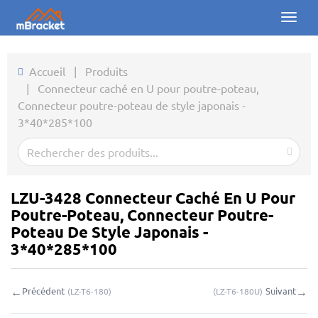
Toggl
naviga
Accueil
Accueil
|
Produits
|
Connecteur caché en U pour poutre-poteau,
Produits
Connecteur poutre-poteau de style japonais -
3*40*285*100
Actualités
Photos
À propos
LZU-3428 Connecteur Caché En U Pour
Poutre-Poteau, Connecteur Poutre-
Contact
Poteau De Style Japonais -
3*40*285*100
Téléchargements
←
→
Précédent
Suivant
(
LZ-T6-180
)
(
LZ-T6-180U
)
Demande en ligne