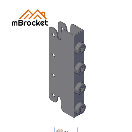
Mes demandes
🌐 Language
▼