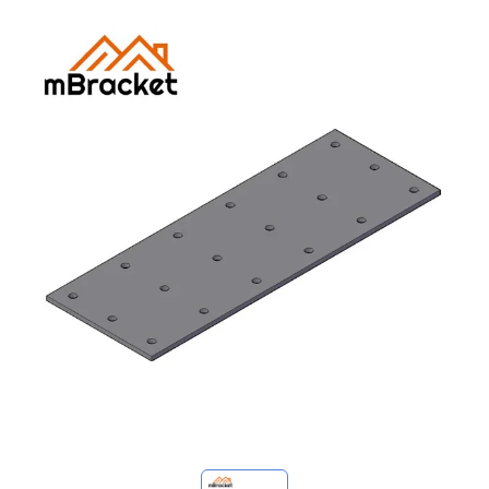
Mes demandes
🌐 Language
▼