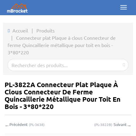
Toggl
naviga
Accueil
Accueil
|
Produits
|
Connecteur plat Plaque à clous Connecteur de
Produits
ferme Quincaillerie métallique pour toit en bois -
3*80*220
Actualités
Photos
À propos
PL-3822A Connecteur Plat Plaque À
Clous Connecteur De Ferme
Contact
Quincaillerie Métallique Pour Toit En
Bois - 3*80*220
Téléchargements
←
→
Précédent
Suivant
(
PL-3638
)
(
PL-3822B
)
Demande en ligne