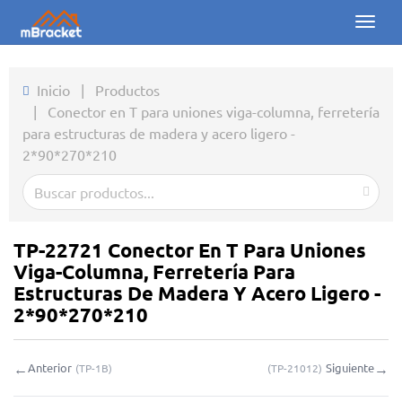
Toggl
naviga
Inicio
Inicio
|
Productos
|
Conector en T para uniones viga-columna, ferretería
Productos
para estructuras de madera y acero ligero -
2*90*270*210
Noticias
Fotos
Sobre nosotros
TP-22721 Conector En T Para Uniones
Viga-Columna, Ferretería Para
Contacto
Estructuras De Madera Y Acero Ligero -
2*90*270*210
Descargas
←
→
Anterior
Siguiente
(
TP-1B
)
(
TP-21012
)
Consulta en línea