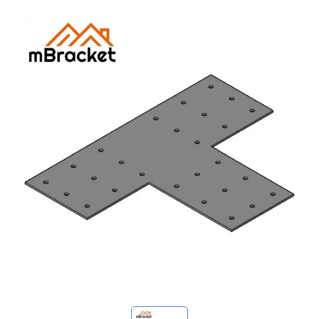
Mis consultas
🌐 Language
▼