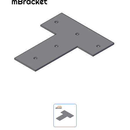
Mis consultas
🌐 Language
▼