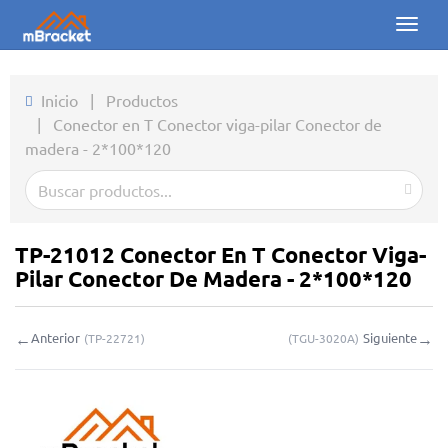
Toggl
naviga
Inicio
Inicio
|
Productos
|
Conector en T Conector viga-pilar Conector de
Productos
madera - 2*100*120
Noticias
Fotos
TP-21012 Conector En T Conector Viga-
Sobre nosotros
Pilar Conector De Madera - 2*100*120
Contacto
←
→
Anterior
Siguiente
(
TP-22721
)
(
TGU-3020A
)
Descargas
Consulta en línea